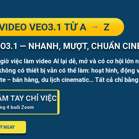
VIDEO VEO3.1 TỪ A Z
VEO3.1 — NHANH, MƯỢT, CHUẨN CI
giờ việc làm video AI lại dễ, mở và có cơ hội lớn
không có thiết bị vẫn có thể làm: hoạt hình, động v
te – bán hàng, du lịch cinematic… Tất cả chỉ bằng
ẦM TAY CHỈ VIỆC
ng 4 buổi Zoom
Ý NGAY