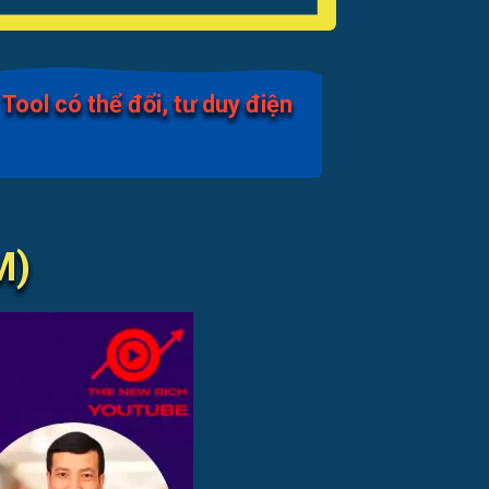
ool có thể đổi, tư duy điện
M)