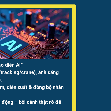
o diễn AI”
tracking/crane), ánh sáng
.
im, diễn xuất & đồng bộ nhân
 động – bối cảnh thật rõ để