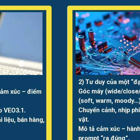
2) Tư duy của một “đạ
Góc máy (wide/close/
cảm xúc – điểm
(soft, warm, moody…)
Chuyển cảnh, nhịp ph
o VEO3.1.
vật.
i liệu, bán hàng,
Mô tả cảm xúc – hành
prompt “ra đúng”.