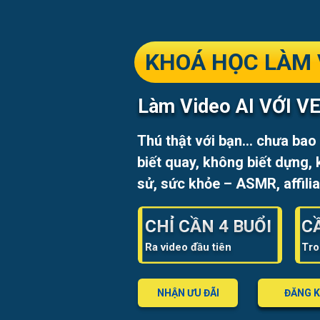
KHOÁ HỌC LÀM 
Làm Video AI VỚI 
Thú thật với bạn… chưa bao 
biết quay, không biết dựng, 
sử, sức khỏe – ASMR, affilia
CHỈ CẦN 4 BUỔI
C
Ra video đầu tiên
Tro
NHẬN ƯU ĐÃI
ĐĂNG K