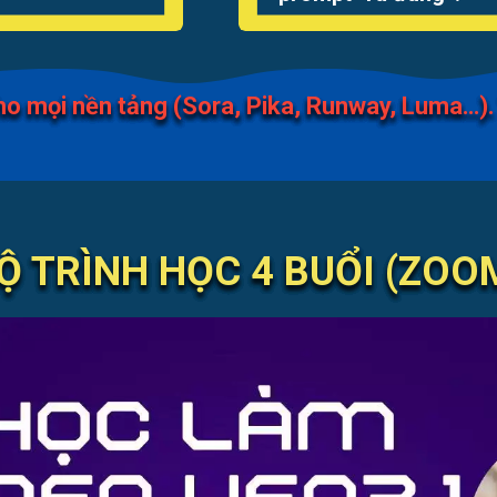
o mọi nền tảng (Sora, Pika, Runway, Luma…). T
Ộ TRÌNH HỌC 4 BUỔI (ZOO