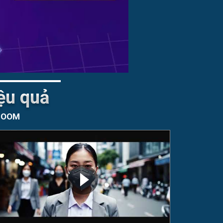
ệu quả
 ZOOM