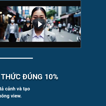
N THỨC ĐÚNG 10%
tả cảnh và tạo
hông view.