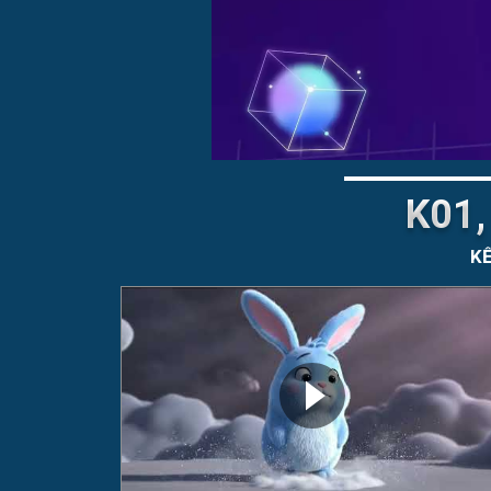
K01,
KẾ