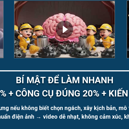
BÍ MẬT ĐỂ LÀM NHANH
% + CÔNG CỤ ĐÚNG 20% + KIẾ
ng nếu không biết chọn ngách, xây kịch bản, mô 
uẩn điện ảnh → video dễ nhạt, không cảm xúc, k