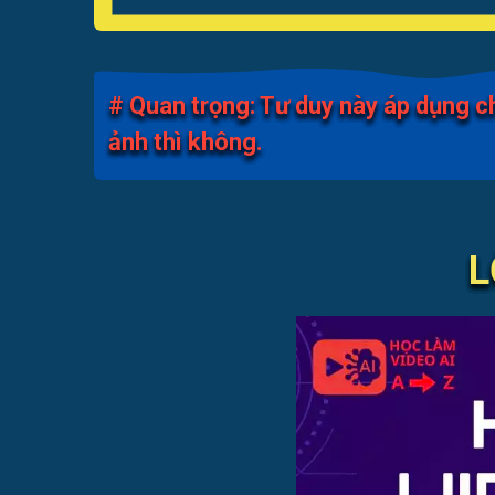
# Quan trọng: Tư duy này áp dụng ch
ảnh thì không.
L